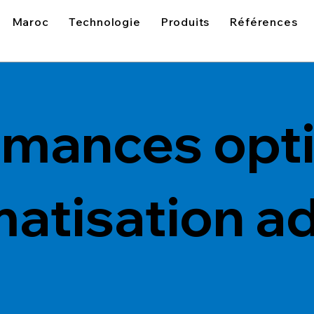
Maroc
Technologie
Produits
Références
rmances opt
imatisation a