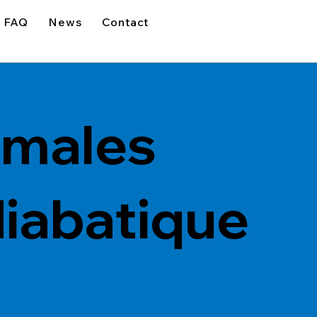
FAQ
News
Contact
imales
diabatique