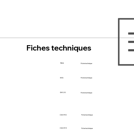
Fiches techniques
TBSI
Fiche technique
EXS
Fiche technique
EA120
Fiche technique
CW-H10
Fiche technique
CW-H15
Fiche technique