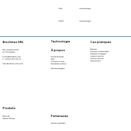
CW3
Fiche technique
CW80
Fiche technique
Technologie
Bioclimas SRL
Cas pratiques
Bureaux
À propos
Rue Joseph Luns 30
Surfaces commerciales
B-1401 Nivelles
Industrie et hangars
Loisirs et sports
Presse & media
E. info@bioclimas.com
Centres de soin
FAQ
T.
+32(0)2 384 68 34
Data centers
Contactez-nous
Demander un devis
TVA : BE 0889.290.654
Mentions légales
Produits
Partenaires
Breezair
Climate Wizard
Devenez partenaire