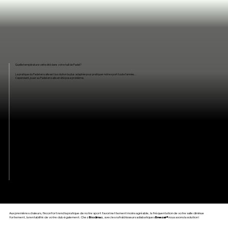
Quelle température cette été dans votre hall de Padel?
La pratique du Padel en salle est la solution la plus adaptée pour pratiquer notre sport toute l’année…
Cependant, jouer au Padel en salle en été pose problème.
Aux premières chaleurs, l’inconfort rend la pratique de notre sport favori nettement moins agréable, la fréquentation de votre salle diminue
fortement, la rentabilité de votre club également. Chez
Bioclimas
, avec les rafraîchisseurs adiabatiques
Breezair®
nous avons la solution !