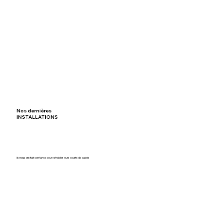
Nos dernières
INSTALLATIONS
Ils nous ont fait confiance pour rafraichir leurs courts de padels