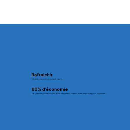
Rafraichir
Rafraichir sans assécher de grands volumes.
80% d’économie
Les coûts opérationnels, d’achats et d’installations sont inférieurs à ceux d’une climatisation traditionnelle.