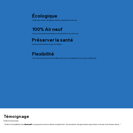
Écologique
N’utilise pas de gaz réfrigérant nuisible, uniquement l’air et l’eau.
100% Air neuf
L’air est renouvelé en permanence, refroidi et filtré. L’air reste sain.
Préserver la santé
Diminue fortement les risques de malaise.
Flexibilité
Nos machines peuvent être installées partout et sont adaptées à tous types de bâtiments.
Témoignage
Frank Oosterwijck
“Grâce à l'installation des
Breezair®
, nos joueurs restent même en plein été. On a la même fréquentation qu’en hiver et le bar fonctionne mieux…”