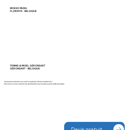
MOKKO PADEL
FLOREFFE - BELGIQUE
TENNIS & PADEL GÉRONSART
GÉRONSART - BELGIQUE
Vos joueurs méritent un confort optimal, même en plein été !
Découvrez notre solution de climatisation sur mesure pour les halls de padel.
Devis gratuit